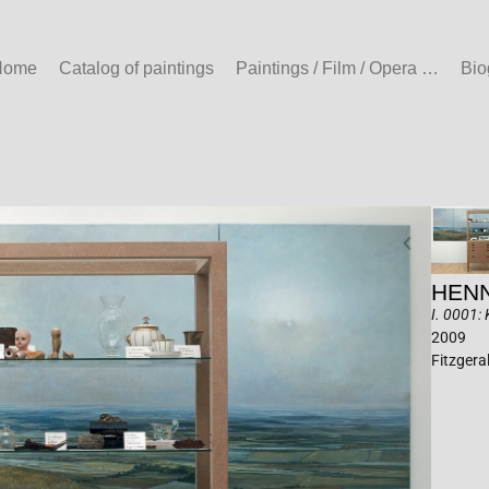
Home
Catalog of paintings
Paintings / Film / Opera …
Bio
HENN
I. 0001:
2009
Fitzgera