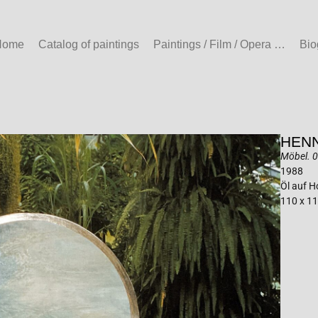
Home
Catalog of paintings
Paintings / Film / Opera …
Bio
HENN
Möbel. 
1988
Öl auf Ho
110 x 11