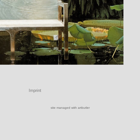
Imprint
site managed with artbutler