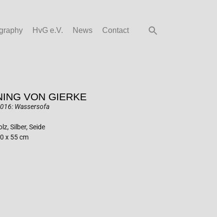
graphy
HvG e.V.
News
Contact
ING VON GIERKE
0016: Wassersofa
lz, Silber, Seide
0 x 55 cm