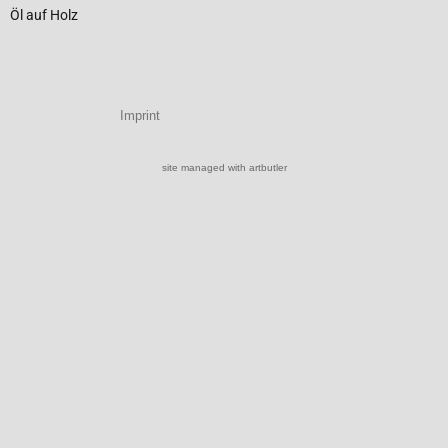
Öl auf Holz
Imprint
site managed with artbutler