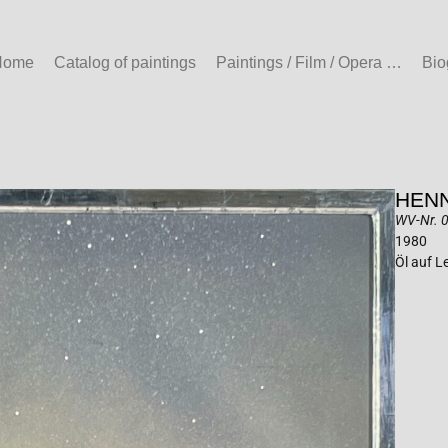
Home
Catalog of paintings
Paintings / Film / Opera …
Bio
HENN
WV-Nr. 0
1980
Öl auf 