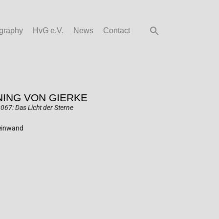
graphy
HvG e.V.
News
Contact
ING VON GIERKE
067: Das Licht der Sterne
Leinwand