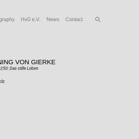
graphy
HvG e.V.
News
Contact
ING VON GIERKE
250: Das stille Leben
olz