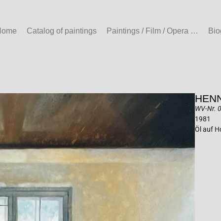
Home
Catalog of paintings
Paintings / Film / Opera …
Bio
HENN
WV-Nr. 0
1981
Öl auf H