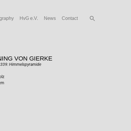
graphy
HvG e.V.
News
Contact
ING VON GIERKE
0339: Himmelspyramide
olz
 cm