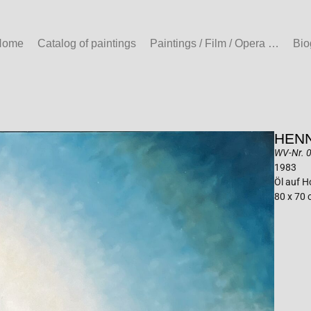
Home
Catalog of paintings
Paintings / Film / Opera …
Bio
HENN
WV-Nr. 
1983
Öl auf H
80 x 70