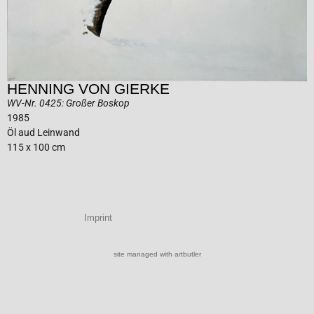
HENNING VON GIERKE
WV-Nr. 0425: Großer Boskop
1985
Öl aud Leinwand
115 x 100 cm
Imprint
site managed with artbutler