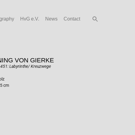
graphy
HvG e.V.
News
Contact
ING VON GIERKE
451: Labyrinthe/ Kreuzwege
olz
15 cm