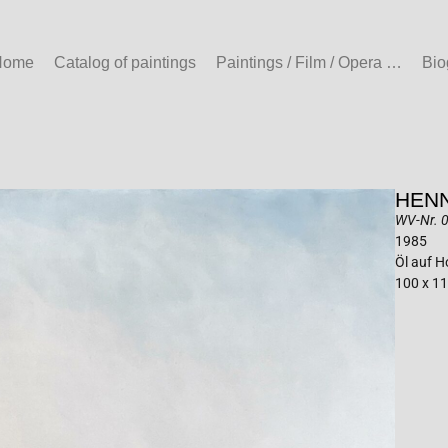
Home
Catalog of paintings
Paintings / Film / Opera …
Bio
HENN
WV-Nr. 0
1985
Öl auf H
100 x 1