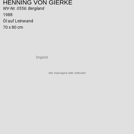
HENNING VON GIERKE
WV-Nr. 0556: Bergland
1988
Öl auf Leinwand
70 x 80 cm
Imprint
site managed with artbutler