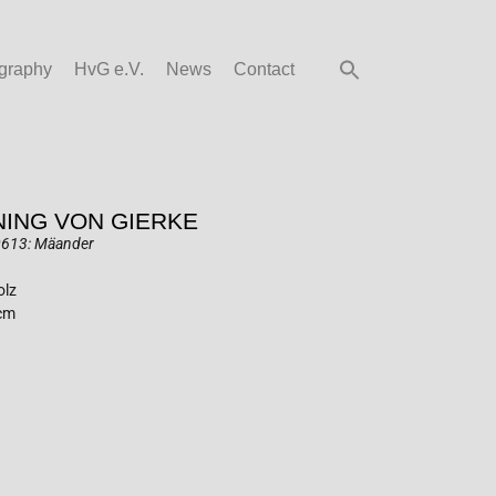
graphy
HvG e.V.
News
Contact
ING VON GIERKE
0613: Mäander
olz
 cm