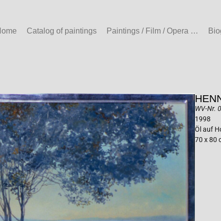
Home
Catalog of paintings
Paintings / Film / Opera …
Bio
HENN
WV-Nr. 
1998
Öl auf H
70 x 80