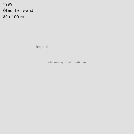
1999
Öl auf Leinwand
80 x 100 cm
Imprint
site managed with artbutler