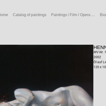
Home
Catalog of paintings
Paintings / Film / Opera …
Bio
HENN
WV-Nr. 
2002
Öl auf 
120 x 1