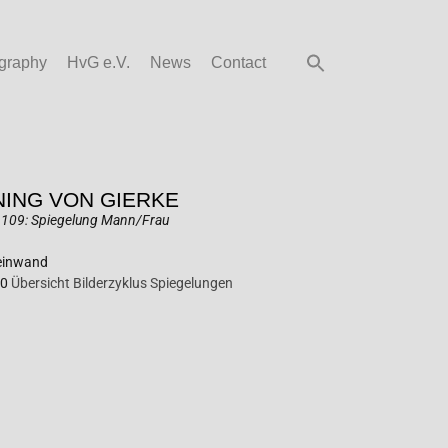
graphy
HvG e.V.
News
Contact
ING VON GIERKE
1109: Spiegelung Mann/Frau
Leinwand
00
Übersicht Bilderzyklus Spiegelungen