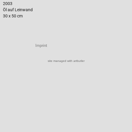
2003
Öl auf Leinwand
30 x 50 cm
Imprint
site managed with artbutler