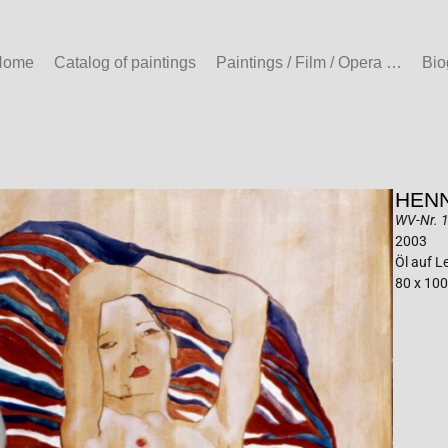
Home
Catalog of paintings
Paintings / Film / Opera …
Bio
HENN
WV-Nr. 11
2003
Öl auf 
80 x 10