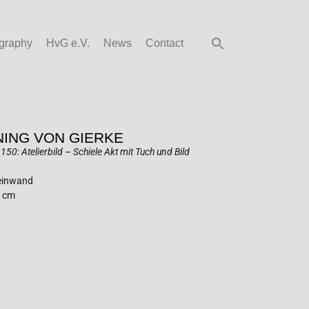
graphy
HvG e.V.
News
Contact
ING VON GIERKE
50: Atelierbild – Schiele Akt mit Tuch und Bild
Leinwand
0 cm