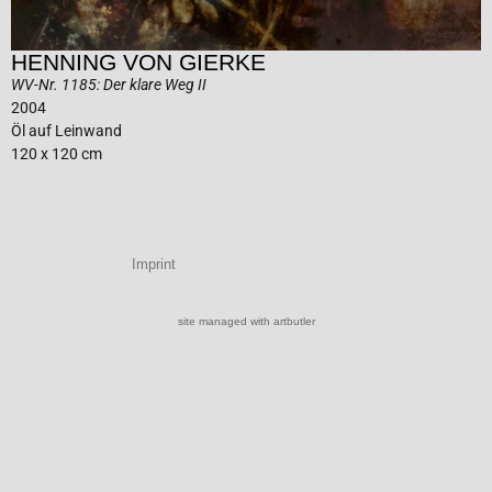
HENNING VON GIERKE
WV-Nr. 1185: Der klare Weg II
2004
Öl auf Leinwand
120 x 120 cm
Imprint
site managed with artbutler