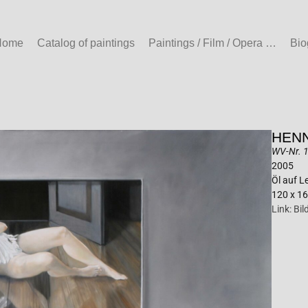
Home
Catalog of paintings
Paintings / Film / Opera …
Bio
HENN
WV-Nr. 1
2005
Öl auf 
120 x 1
Link: Bi