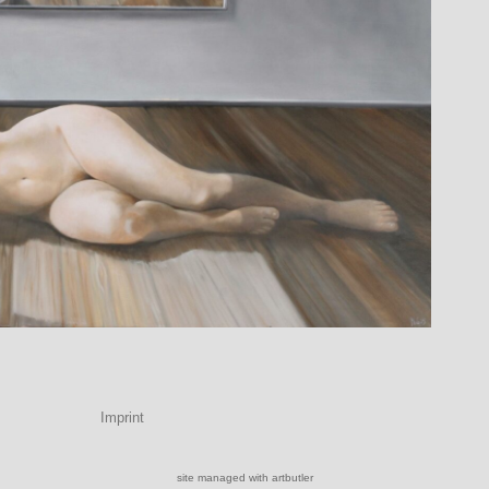
Imprint
site managed with artbutler