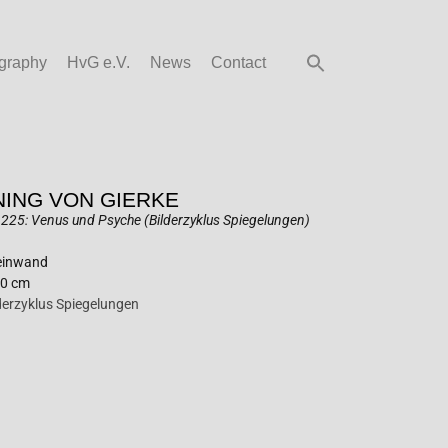
graphy
HvG e.V.
News
Contact
ING VON GIERKE
225: Venus und Psyche (Bilderzyklus Spiegelungen)
Leinwand
60 cm
lderzyklus Spiegelungen