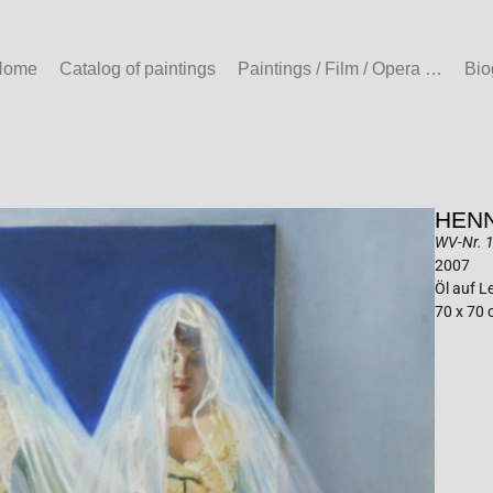
Home
Catalog of paintings
Paintings / Film / Opera …
Bio
HENN
WV-Nr. 
2007
Öl auf 
70 x 70