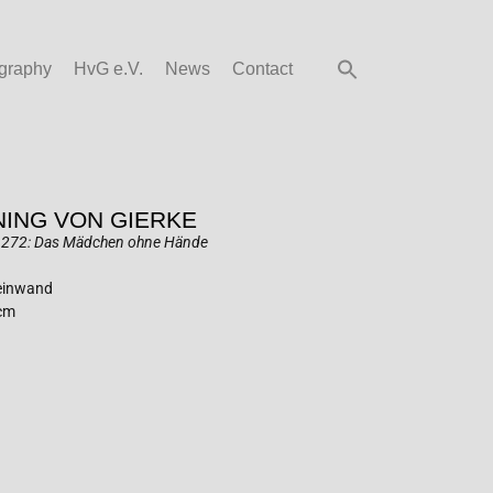
graphy
HvG e.V.
News
Contact
ING VON GIERKE
1272: Das Mädchen ohne Hände
Leinwand
 cm