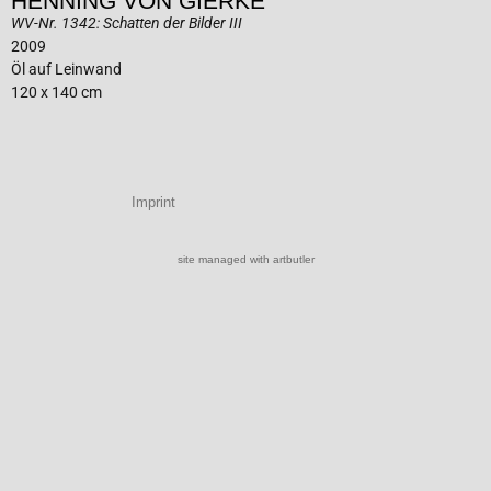
HENNING VON GIERKE
WV-Nr. 1342: Schatten der Bilder III
2009
Öl auf Leinwand
120 x 140 cm
Imprint
site managed with artbutler