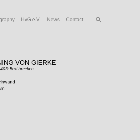
graphy
HvG e.V.
News
Contact
ING VON GIERKE
405: Brot brechen
Leinwand
 cm