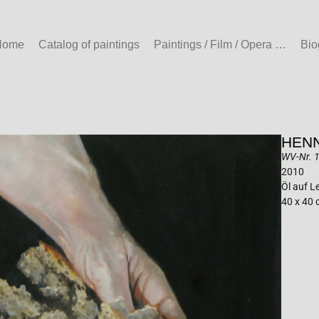
Home
Catalog of paintings
Paintings / Film / Opera …
Bio
HENN
WV-Nr. 1
2010
Öl auf 
40 x 40