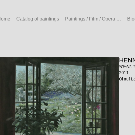
Home
Catalog of paintings
Paintings / Film / Opera …
Bio
HENN
WV-Nr. 14
2011
Öl auf 