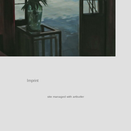
Imprint
site managed with artbutler