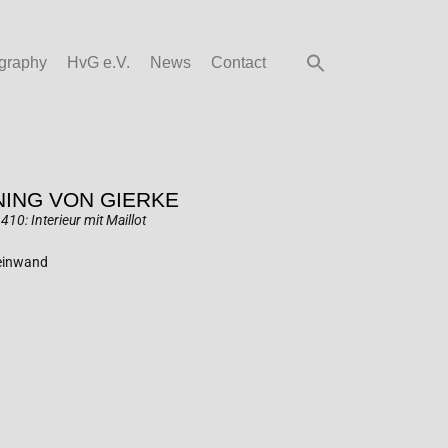
graphy
HvG e.V.
News
Contact
ING VON GIERKE
10: Interieur mit Maillot
Leinwand