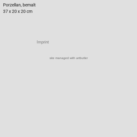
Porzellan, bemalt
37 x 20 x 20 cm
Imprint
site managed with artbutler