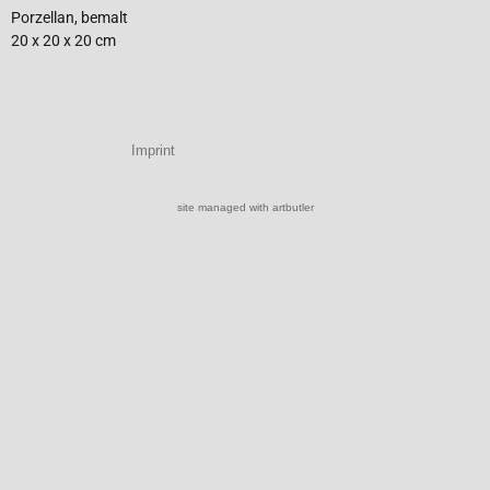
Porzellan, bemalt
20 x 20 x 20 cm
Imprint
site managed with artbutler