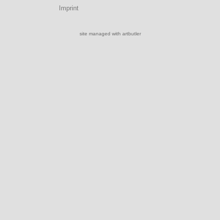
Imprint
site managed with artbutler