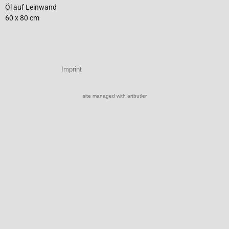
Öl auf Leinwand
60 x 80 cm
Imprint
site managed with artbutler