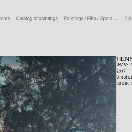
Home
Catalog of paintings
Paintings / Film / Opera …
Bio
HENN
WV-Nr. 1
2017
Öl auf 
60 x 80