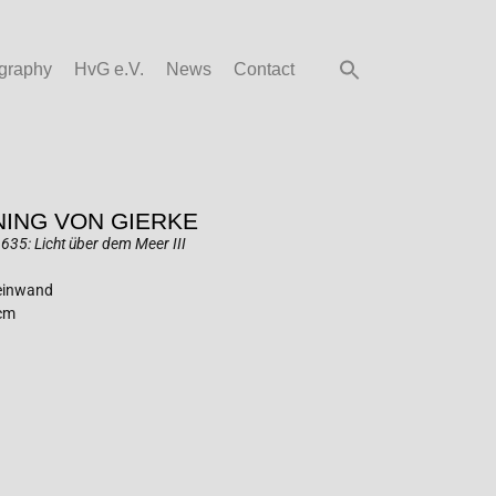
graphy
HvG e.V.
News
Contact
ING VON GIERKE
635: Licht über dem Meer III
Leinwand
 cm