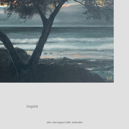
Imprint
site managed with artbutler