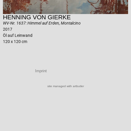
HENNING VON GIERKE
WV-Nr. 1637: Himmel auf Erden, Montalcino
2017
Öl auf Leinwand
120 x 120 cm
Imprint
site managed with artbutler