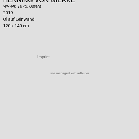
WV-Nr. 1675: Ostera
2019
Öl auf Leinwand
120 x 140 cm
Imprint
site managed with artbutler