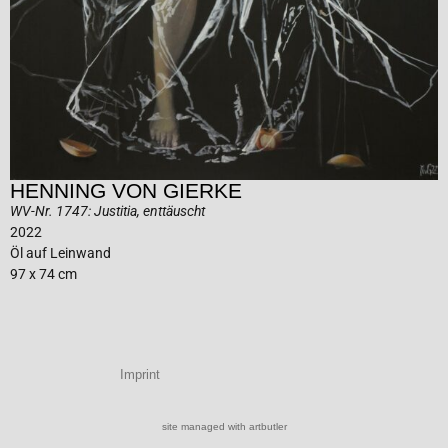
HENNING VON GIERKE
WV-Nr. 1747: Justitia, enttäuscht
2022
Öl auf Leinwand
97 x 74 cm
Imprint
site managed with artbutler