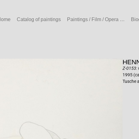
Home
Catalog of paintings
Paintings / Film / Opera …
Bio
HENN
Z-0153: 
1995 (ca
Tusche a