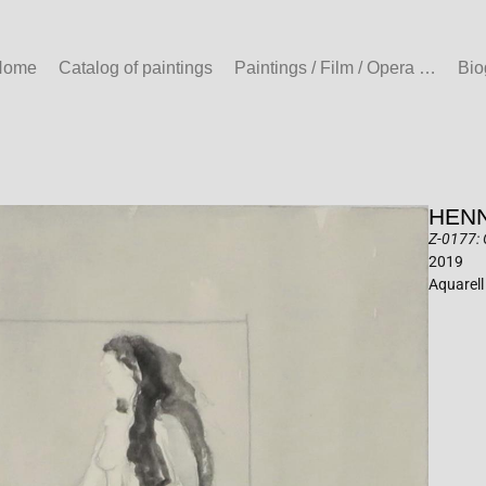
Home
Catalog of paintings
Paintings / Film / Opera …
Bio
HENN
Z-0177: 
2019
Aquarell